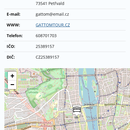
73541 Petřvald
E-mail:
gattom@email.cz
WWW:
GATTOMTOUR.CZ
Telefon:
608701703
IČO:
25389157
DIČ:
CZ25389157
+
−