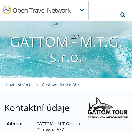
GATTOM - M.T.G.
s.r.o.
Hlavní stránka
>
Cestovní kanceláře
Kontaktní údaje
Adresa:
GATTOM - M.T.G. s.r.o.
Ostravská 557